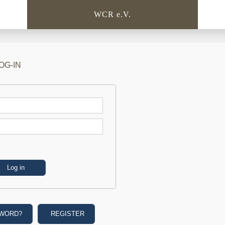
WCR e.V.
OG-IN
SWORD?
REGISTER