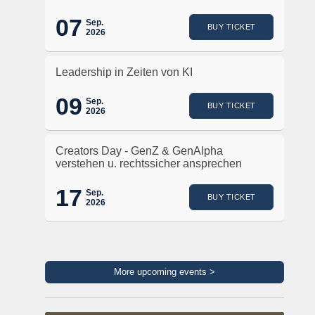
07
Sep.
BUY TICKET
2026
Leadership in Zeiten von KI
09
Sep.
BUY TICKET
2026
Creators Day - GenZ & GenAlpha
verstehen u. rechtssicher ansprechen
17
Sep.
BUY TICKET
2026
More upcoming events >