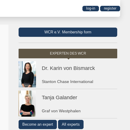
log-in
register
WCR e.V. Membership form
EXPERTEN DES WCR
Dr. Karin von Bismarck
Stanton Chase International
Tanja Galander
Graf von Westphalen
Become an expert
All experts