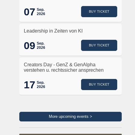
07
Sep.
BUY TICKET
2026
Leadership in Zeiten von KI
09
Sep.
BUY TICKET
2026
Creators Day - GenZ & GenAlpha
verstehen u. rechtssicher ansprechen
17
Sep.
BUY TICKET
2026
More upcoming events >