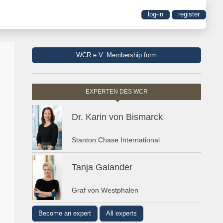
log-in
register
WCR e.V. Membership form
EXPERTEN DES WCR
Dr. Karin von Bismarck
Stanton Chase International
Tanja Galander
Graf von Westphalen
Become an expert
All experts