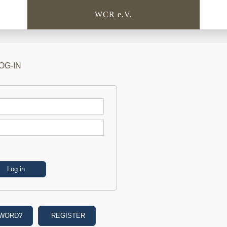
WCR e.V.
OG-IN
SWORD?
REGISTER