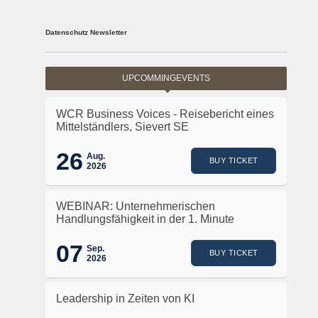
Datenschutz Newsletter
UPCOMMINGEVENTS
WCR Business Voices - Reisebericht eines
Mittelständlers, Sievert SE
26
Aug.
BUY TICKET
2026
WEBINAR: Unternehmerischen
Handlungsfähigkeit in der 1. Minute
07
Sep.
BUY TICKET
2026
Leadership in Zeiten von KI