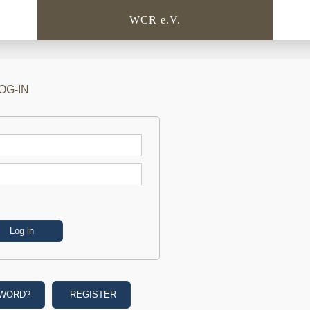
WCR e.V.
OG-IN
SWORD?
REGISTER