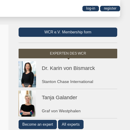
log-in
register
WCR e.V. Membership form
EXPERTEN DES WCR
Dr. Karin von Bismarck
Stanton Chase International
Tanja Galander
Graf von Westphalen
Become an expert
All experts