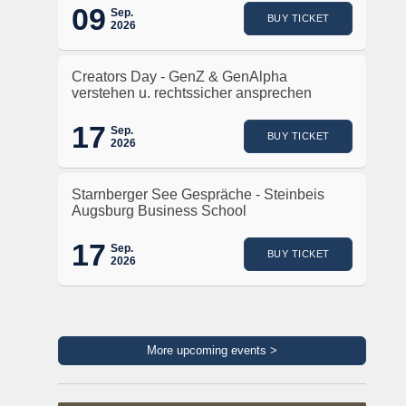
09
Sep.
BUY TICKET
2026
Creators Day - GenZ & GenAlpha
verstehen u. rechtssicher ansprechen
17
Sep.
BUY TICKET
2026
Starnberger See Gespräche - Steinbeis
Augsburg Business School
17
Sep.
BUY TICKET
2026
More upcoming events >