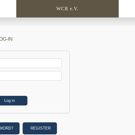
WCR e.V.
OG-IN
SWORD?
REGISTER