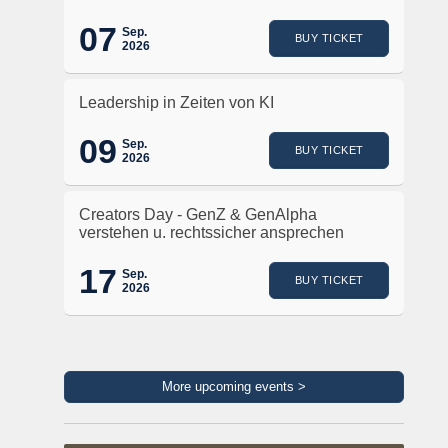
07
Sep.
BUY TICKET
2026
Leadership in Zeiten von KI
09
Sep.
BUY TICKET
2026
Creators Day - GenZ & GenAlpha
verstehen u. rechtssicher ansprechen
17
Sep.
BUY TICKET
2026
More upcoming events >