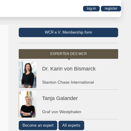
log-in
register
WCR e.V. Membership form
EXPERTEN DES WCR
Dr. Karin von Bismarck
Stanton Chase International
Tanja Galander
Graf von Westphalen
Become an expert
All experts