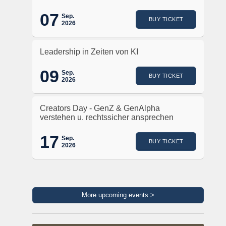
07
Sep.
BUY TICKET
2026
Leadership in Zeiten von KI
09
Sep.
BUY TICKET
2026
Creators Day - GenZ & GenAlpha
verstehen u. rechtssicher ansprechen
17
Sep.
BUY TICKET
2026
More upcoming events >