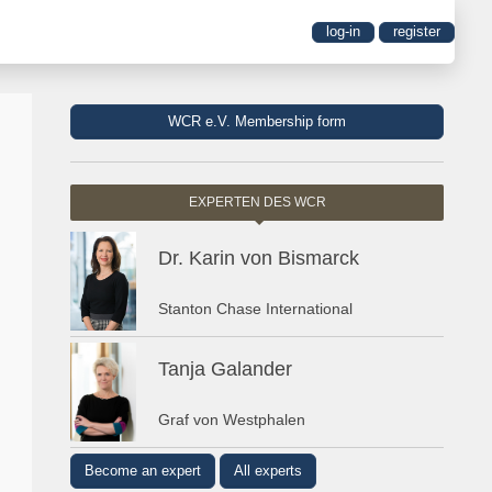
log-in
register
WCR e.V. Membership form
EXPERTEN DES WCR
Dr. Karin von Bismarck
Stanton Chase International
Tanja Galander
Graf von Westphalen
Become an expert
All experts