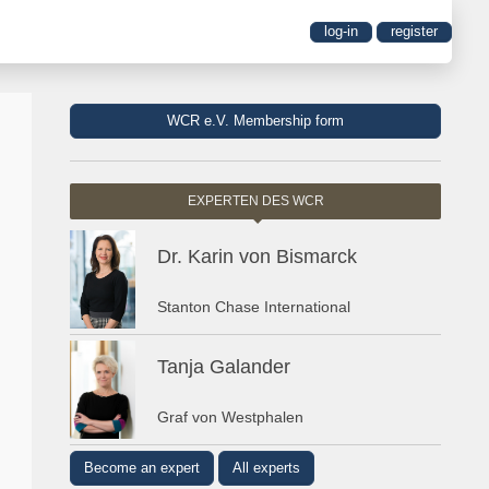
log-in
register
WCR e.V. Membership form
EXPERTEN DES WCR
Dr. Karin von Bismarck
Stanton Chase International
Tanja Galander
Graf von Westphalen
Become an expert
All experts