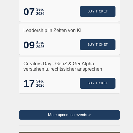
07
Sep.
BUY TICKET
2026
Leadership in Zeiten von KI
09
Sep.
BUY TICKET
2026
Creators Day - GenZ & GenAlpha
verstehen u. rechtssicher ansprechen
17
Sep.
BUY TICKET
2026
More upcoming events >