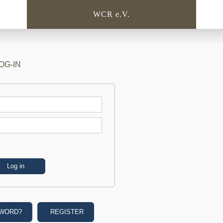
WCR e.V.
OG-IN
SWORD?
REGISTER