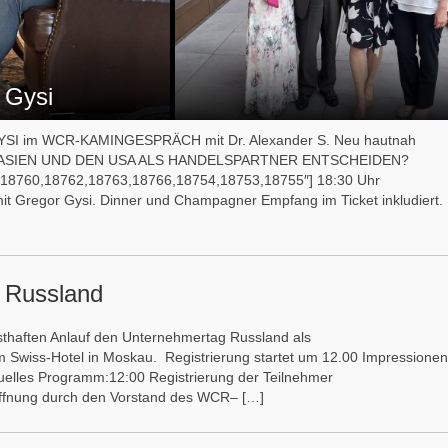
 Gysi
GYSI im WCR-KAMINGESPRÄCH mit Dr. Alexander S. Neu hautnah
RASIEN UND DEN USA ALS HANDELSPARTNER ENTSCHEIDEN?
,18760,18762,18763,18766,18754,18753,18755″] 18:30 Uhr
 Gregor Gysi. Dinner und Champagner Empfang im Ticket inkludiert.
 Russland
rnsthaften Anlauf den Unternehmertag Russland als
m Swiss-Hotel in Moskau. Registrierung startet um 12.00 Impressionen
elles Programm:12:00 Registrierung der Teilnehmer
ffnung durch den Vorstand des WCR– […]