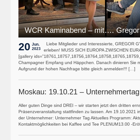
WCR Kaminabend – mit…. Gregor
20
Liebe Mitglieder und Interessierte, GREGOR 
Jun.
2023
erleben! MUSS SICH EUROPA ZWISCHEN EU
[gallery ids=”18761,18757,18756,18764,18758,18765,18759
Champagner Empfang und Häppchen. Danach dinieren Sie mit
Aufgrund der hohen Nachfrage bitte gleich anmelden!!! […]
Moskau: 19.10.21 – Unternehmertag
Aller guten Dinge sind DREI – wir starten jetzt den dritten e
Präsenzveranstaltung stattfinden zu lassen. Am 19.10.2021 i
der Unternehmer: Unternehmer Tag Aktuelles Programm: Aktu
Kontaktmöglichkeiten bei Kaffee und Tee PLENUM13.00 -Erö