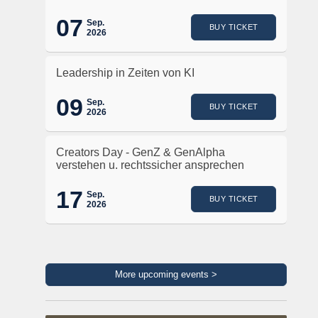
07
Sep.
BUY TICKET
2026
Leadership in Zeiten von KI
09
Sep.
BUY TICKET
2026
Creators Day - GenZ & GenAlpha
verstehen u. rechtssicher ansprechen
17
Sep.
BUY TICKET
2026
More upcoming events >