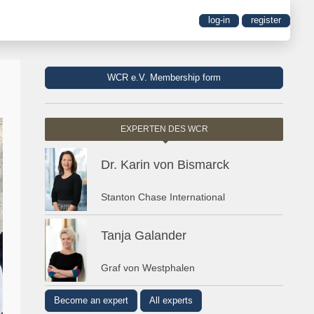
log-in
register
WCR e.V. Membership form
EXPERTEN DES WCR
Dr. Karin von Bismarck
Stanton Chase International
Tanja Galander
Graf von Westphalen
Become an expert
All experts