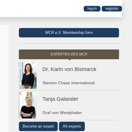
log-in
register
WCR e.V. Membership form
EXPERTEN DES WCR
Dr. Karin von Bismarck
Stanton Chase International
Tanja Galander
Graf von Westphalen
Become an expert
All experts