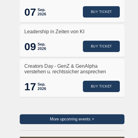
07
Sep.
BUY TICKET
2026
Leadership in Zeiten von KI
09
Sep.
BUY TICKET
2026
Creators Day - GenZ & GenAlpha
verstehen u. rechtssicher ansprechen
17
Sep.
BUY TICKET
2026
More upcoming events >