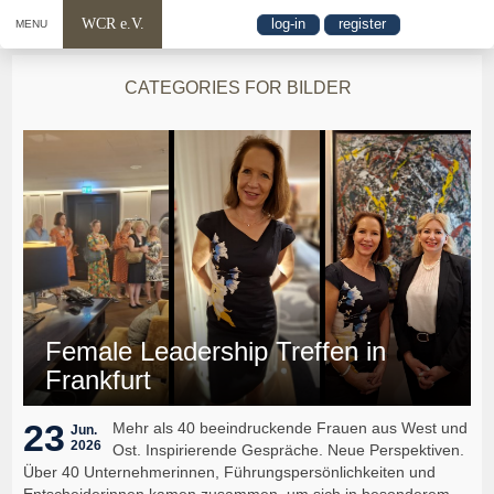
WCR e.V.
log-in
register
MENU
CATEGORIES FOR BILDER
Female Leadership Treffen in
Frankfurt
23
Mehr als 40 beeindruckende Frauen aus West und
Jun.
2026
Ost. Inspirierende Gespräche. Neue Perspektiven.
Über 40 Unternehmerinnen, Führungspersönlichkeiten und
Entscheiderinnen kamen zusammen, um sich in besonderem