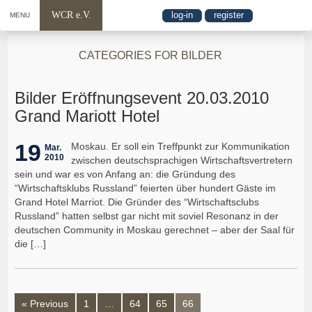
WCR e.V.
log-in
register
MENU
CATEGORIES FOR BILDER
Bilder Eröffnungsevent 20.03.2010
Grand Mariott Hotel
19
Moskau. Er soll ein Treffpunkt zur Kommunikation
Mar.
2010
zwischen deutschsprachigen Wirtschaftsvertretern
sein und war es von Anfang an: die Gründung des
“Wirtschaftsklubs Russland” feierten über hundert Gäste im
Grand Hotel Marriot. Die Gründer des “Wirtschaftsclubs
Russland” hatten selbst gar nicht mit soviel Resonanz in der
deutschen Community in Moskau gerechnet – aber der Saal für
die […]
« Previous
1
…
64
65
66