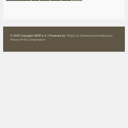
© 2026 Copyright WCR e.V. | Powered by
Thrity2.de
|
Datenschutzerklärung
|
Privacy Policy
|
Impressum