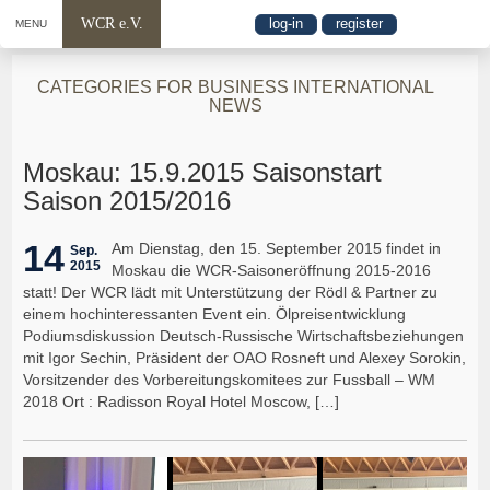
WCR e.V.
log-in
register
MENU
CATEGORIES FOR BUSINESS INTERNATIONAL
NEWS
Moskau: 15.9.2015 Saisonstart
Saison 2015/2016
14
Am Dienstag, den 15. September 2015 findet in
Sep.
2015
Moskau die WCR-Saisoneröffnung 2015-2016
statt! Der WCR lädt mit Unterstützung der Rödl & Partner zu
einem hochinteressanten Event ein. Ölpreisentwicklung
Podiumsdiskussion Deutsch-Russische Wirtschaftsbeziehungen
mit Igor Sechin, Präsident der OAO Rosneft und Alexey Sorokin,
Vorsitzender des Vorbereitungskomitees zur Fussball – WM
2018 Ort : Radisson Royal Hotel Moscow, […]