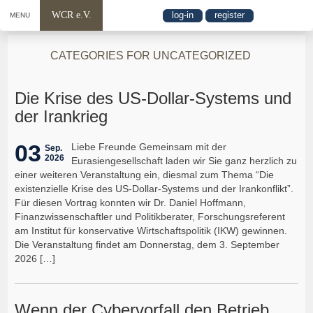
WCR e.V.
log-in
register
MENU
CATEGORIES FOR UNCATEGORIZED
Die Krise des US-Dollar-Systems und
der Irankrieg
03
Liebe Freunde Gemeinsam mit der
Sep.
2026
Eurasiengesellschaft laden wir Sie ganz herzlich zu
einer weiteren Veranstaltung ein, diesmal zum Thema “Die
existenzielle Krise des US-Dollar-Systems und der Irankonflikt”.
Für diesen Vortrag konnten wir Dr. Daniel Hoffmann,
Finanzwissenschaftler und Politikberater, Forschungsreferent
am Institut für konservative Wirtschaftspolitik (IKW) gewinnen.
Die Veranstaltung findet am Donnerstag, dem 3. September
2026 […]
Wenn der Cybervorfall den Betrieb