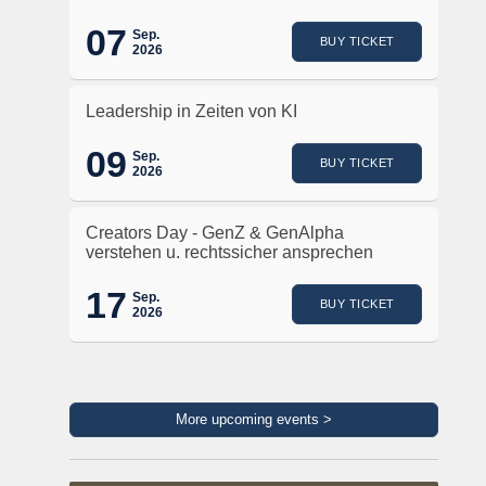
07
Sep.
BUY TICKET
2026
Leadership in Zeiten von KI
09
Sep.
BUY TICKET
2026
Creators Day - GenZ & GenAlpha
verstehen u. rechtssicher ansprechen
17
Sep.
BUY TICKET
2026
More upcoming events >