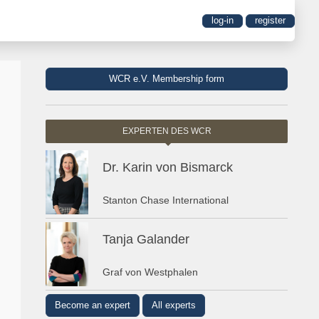
log-in
register
WCR e.V. Membership form
EXPERTEN DES WCR
Dr. Karin von Bismarck
Stanton Chase International
Tanja Galander
Graf von Westphalen
Become an expert
All experts