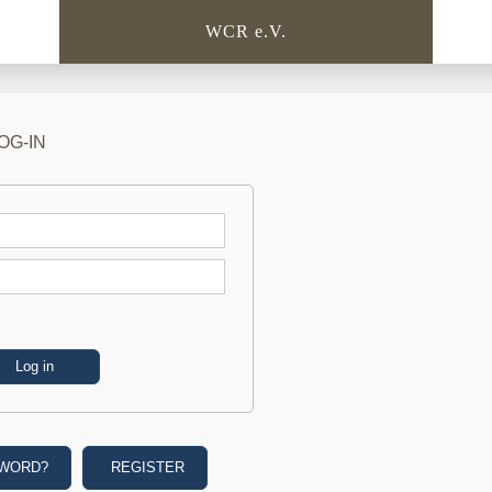
WCR e.V.
OG-IN
SWORD?
REGISTER