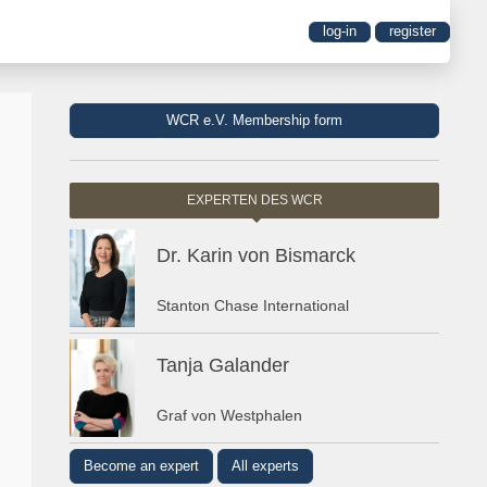
log-in
register
WCR e.V. Membership form
EXPERTEN DES WCR
Dr. Karin von Bismarck
Stanton Chase International
Tanja Galander
Graf von Westphalen
Become an expert
All experts