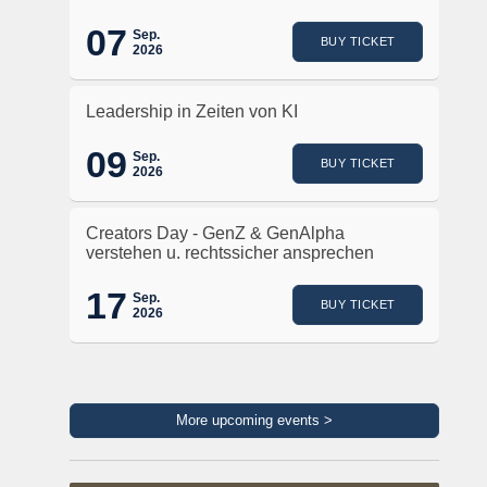
07
Sep.
BUY TICKET
2026
Leadership in Zeiten von KI
09
Sep.
BUY TICKET
2026
Creators Day - GenZ & GenAlpha
verstehen u. rechtssicher ansprechen
17
Sep.
BUY TICKET
2026
More upcoming events >