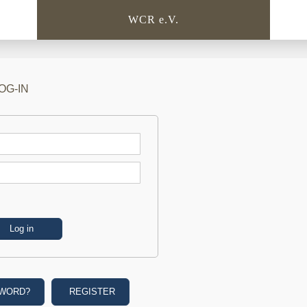
WCR e.V.
OG-IN
SWORD?
REGISTER