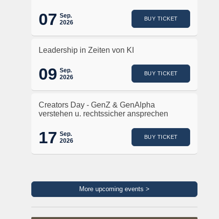
07
Sep.
BUY TICKET
2026
Leadership in Zeiten von KI
09
Sep.
BUY TICKET
2026
Creators Day - GenZ & GenAlpha
verstehen u. rechtssicher ansprechen
17
Sep.
BUY TICKET
2026
More upcoming events >