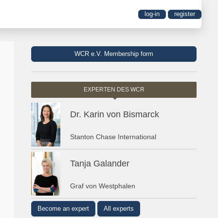
log-in
register
WCR e.V. Membership form
EXPERTEN DES WCR
Dr. Karin von Bismarck
Stanton Chase International
Tanja Galander
Graf von Westphalen
Become an expert
All experts