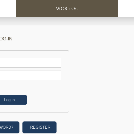
WCR e.V.
OG-IN
SWORD?
REGISTER