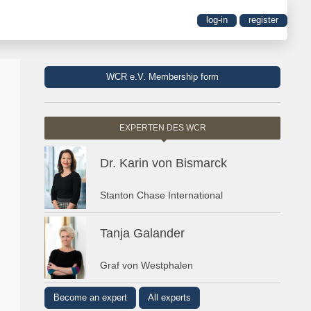
log-in
register
WCR e.V. Membership form
EXPERTEN DES WCR
Dr. Karin von Bismarck
Stanton Chase International
Tanja Galander
Graf von Westphalen
Become an expert
All experts