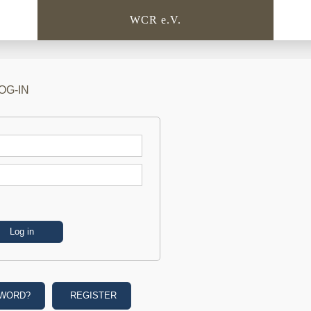
WCR e.V.
OG-IN
SWORD?
REGISTER