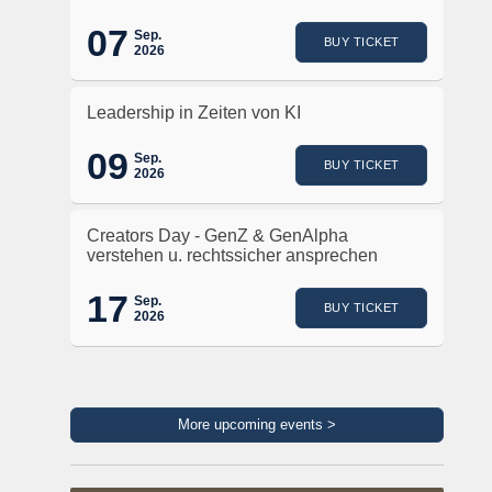
07
Sep.
BUY TICKET
2026
Leadership in Zeiten von KI
09
Sep.
BUY TICKET
2026
Creators Day - GenZ & GenAlpha
verstehen u. rechtssicher ansprechen
17
Sep.
BUY TICKET
2026
More upcoming events >