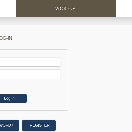
WCR e.V.
OG-IN
SWORD?
REGISTER