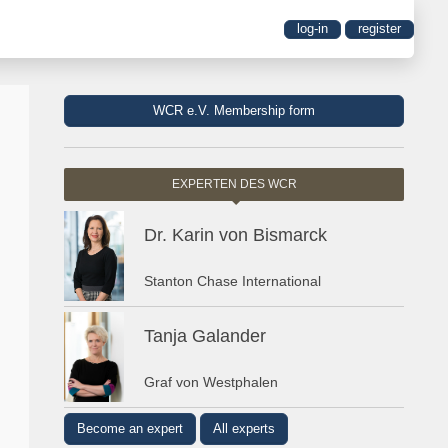
log-in
register
WCR e.V. Membership form
EXPERTEN DES WCR
Dr. Karin von Bismarck
Stanton Chase International
Tanja Galander
Graf von Westphalen
Become an expert
All experts