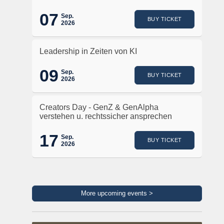
07
Sep.
BUY TICKET
2026
Leadership in Zeiten von KI
09
Sep.
BUY TICKET
2026
Creators Day - GenZ & GenAlpha
verstehen u. rechtssicher ansprechen
17
Sep.
BUY TICKET
2026
More upcoming events >