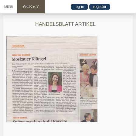
WCR e.V.
log-in
register
MENU
HANDELSBLATT ARTIKEL