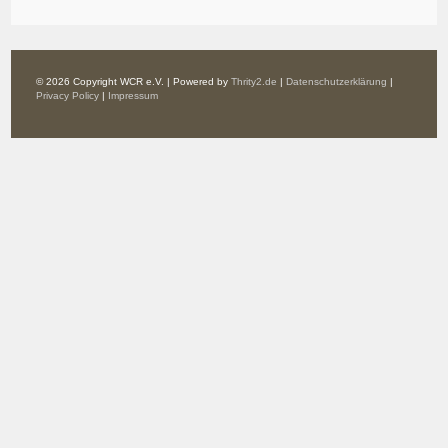
© 2026 Copyright WCR e.V. | Powered by
Thrity2.de
|
Datenschutzerklärung
|
Privacy Policy
|
Impressum