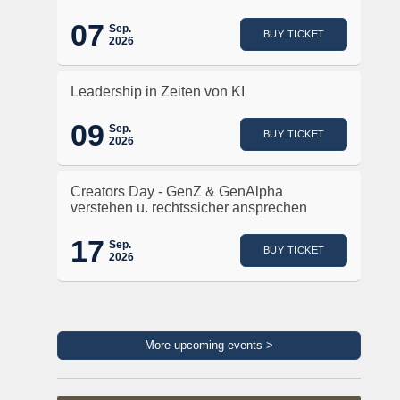
07
Sep.
BUY TICKET
2026
Leadership in Zeiten von KI
09
Sep.
BUY TICKET
2026
Creators Day - GenZ & GenAlpha
verstehen u. rechtssicher ansprechen
17
Sep.
BUY TICKET
2026
More upcoming events >