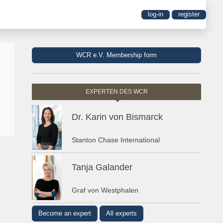
log-in
register
WCR e.V. Membership form
EXPERTEN DES WCR
Dr. Karin von Bismarck
Stanton Chase International
Tanja Galander
Graf von Westphalen
Become an expert
All experts