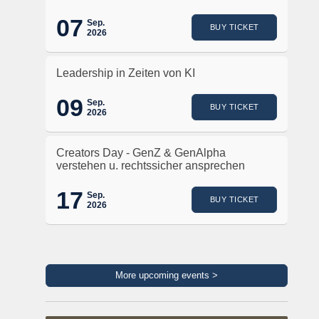
07
Sep.
BUY TICKET
2026
Leadership in Zeiten von KI
09
Sep.
BUY TICKET
2026
Creators Day - GenZ & GenAlpha
verstehen u. rechtssicher ansprechen
17
Sep.
BUY TICKET
2026
More upcoming events >