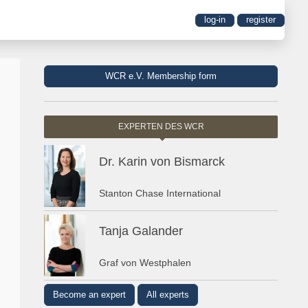
log-in
register
WCR e.V. Membership form
EXPERTEN DES WCR
Dr. Karin von Bismarck
Stanton Chase International
Tanja Galander
Graf von Westphalen
Become an expert
All experts