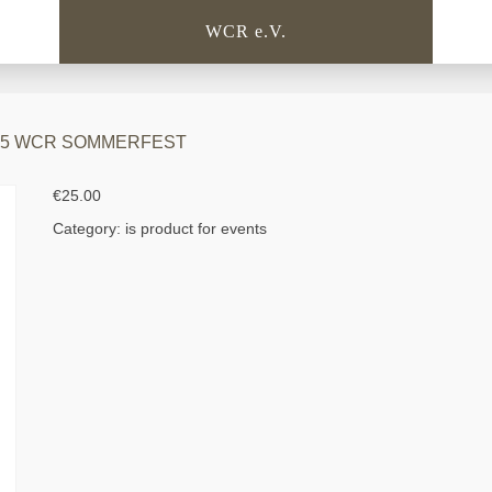
WCR e.V.
015 WCR SOMMERFEST
€
25.00
Category:
is product for events