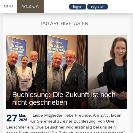
WCR e.V.
log-in
register
MENU
TAG ARCHIVE: ASIEN
Buchlesung: Die Zukunft ist noch
nicht geschrieben
27
Liebe Mitglieder, liebe Freunde, Am 27.3. laden
Mar.
2026
wir Sie erneut zu einer Buchlesung von Uwe
Leuschner ein. Uwe Leuschner wird erstmalig bei uns sein
neues Buch vorstellen: “Die Zukunft ist noch nicht geschrieben”