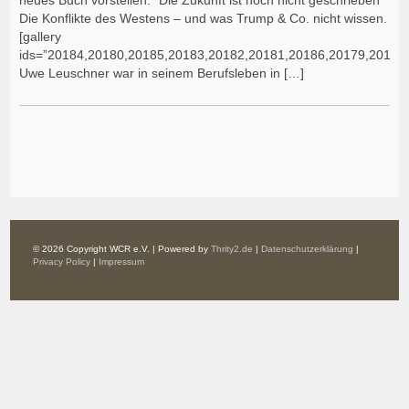
Die Konflikte des Westens – und was Trump & Co. nicht wissen.
[gallery
ids=”20184,20180,20185,20183,20182,20181,20186,20179,20178
Uwe Leuschner war in seinem Berufsleben in […]
© 2026 Copyright WCR e.V. | Powered by
Thrity2.de
|
Datenschutzerklärung
|
Privacy Policy
|
Impressum