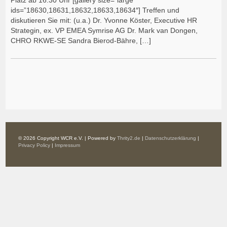
ids=”18630,18631,18632,18633,18634″] Treffen und
diskutieren Sie mit: (u.a.) Dr. Yvonne Köster, Executive HR
Strategin, ex. VP EMEA Symrise AG Dr. Mark van Dongen,
CHRO RKWE-SE Sandra Bierod-Bähre, […]
© 2026 Copyright WCR e.V. | Powered by
Thrity2.de
|
Datenschutzerklärung
|
Privacy Policy
|
Impressum