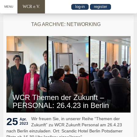
WCR e.V.
log-in
register
MENU
TAG ARCHIVE: NETWORKING
WCR Themen der Zukunft –
PERSONAL: 26.4.23 in Berlin
25
Wir freuen Sie, in unserer Reihe “Themen der
Apr.
2023
Zukunft” zu WCR Zukunft Personal am 26.4.23
nach Berlin einzuladen. Ort: Scandic Hotel Berlin Potsdamer
Platz ab 16.30 Uhr [gallery size=”large”