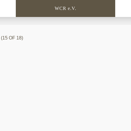
WCR e.V.
 (15 OF 18)