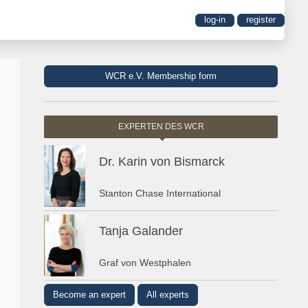
log-in
register
WCR e.V. Membership form
EXPERTEN DES WCR
Dr. Karin von Bismarck
Stanton Chase International
Tanja Galander
Graf von Westphalen
Become an expert
All experts