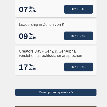
07
Sep.
BUY TICKET
2026
Leadership in Zeiten von KI
09
Sep.
BUY TICKET
2026
Creators Day - GenZ & GenAlpha
verstehen u. rechtssicher ansprechen
17
Sep.
BUY TICKET
2026
More upcoming events >