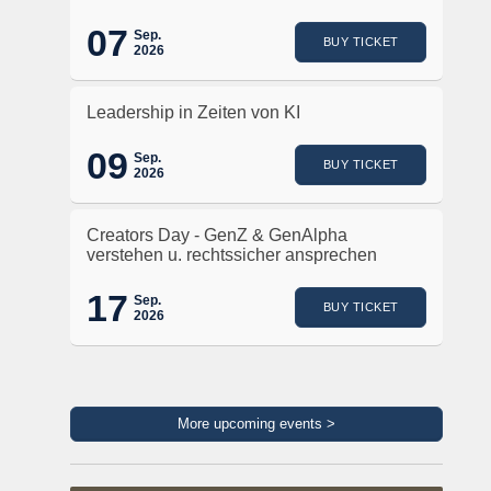
07
Sep.
BUY TICKET
2026
Leadership in Zeiten von KI
09
Sep.
BUY TICKET
2026
Creators Day - GenZ & GenAlpha
verstehen u. rechtssicher ansprechen
17
Sep.
BUY TICKET
2026
More upcoming events >