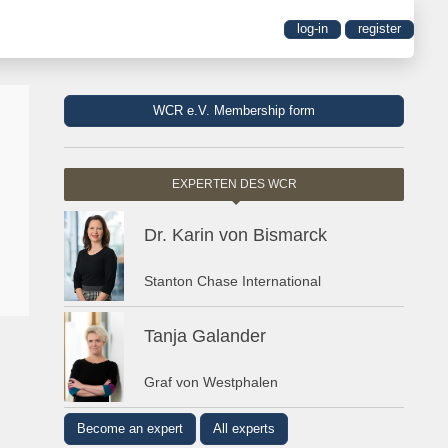
log-in
register
WCR e.V. Membership form
EXPERTEN DES WCR
Dr. Karin von Bismarck
Stanton Chase International
Tanja Galander
Graf von Westphalen
Become an expert
All experts