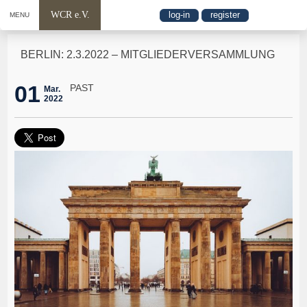
WCR e.V.
log-in
register
MENU
BERLIN: 2.3.2022 – MITGLIEDERVERSAMMLUNG
01
PAST
Mar.
2022