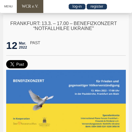
WCR e.V.
log-in
register
MENU
FRANKFURT: 13.3. – 17.00 – BENEFIZKONZERT
“NOTFALLHILFE UKRAINE”
12
PAST
Mar.
2022