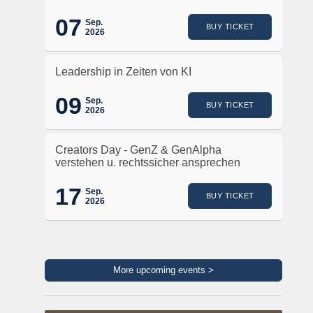
07
Sep.
BUY TICKET
2026
Leadership in Zeiten von KI
09
Sep.
BUY TICKET
2026
Creators Day - GenZ & GenAlpha
verstehen u. rechtssicher ansprechen
17
Sep.
BUY TICKET
2026
More upcoming events >