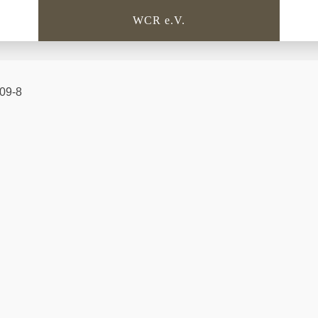
WCR e.V.
09-8