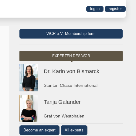
log-in
register
WCR e.V. Membership form
EXPERTEN DES WCR
Dr. Karin von Bismarck
Stanton Chase International
Tanja Galander
Graf von Westphalen
Become an expert
All experts