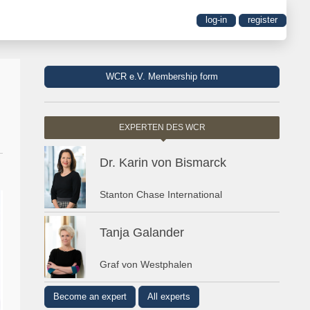
log-in
register
WCR e.V. Membership form
EXPERTEN DES WCR
Dr. Karin von Bismarck
Stanton Chase International
Tanja Galander
Graf von Westphalen
Become an expert
All experts