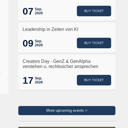
07
Sep.
BUY TICKET
2026
Leadership in Zeiten von KI
09
Sep.
BUY TICKET
2026
Creators Day - GenZ & GenAlpha
verstehen u. rechtssicher ansprechen
17
Sep.
BUY TICKET
2026
More upcoming events >