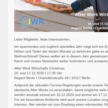
Liebe Mitglieder, liebe Interessenten,
ein spannendes und zugleich spezielles Jahr neigt sich em E
Höhen und Tiefen der letzten Monate zu belohnen gäbe es also
Weihnachtszeit! Dieses wollen wir in diesem Jahr gemeinsa
feiern und unsere Netzwerke weiter fusionieren und austausc
After Work Wirtschafts Christmas
10. und 17.12.2020 I 17:30 Uhr
Regent Berlin I Charlottenstraße 49 I 10117 Berlin
Aufgrund der aktuellen Corona-Regelungen wurde unsere Tei
identische After Works zu veranstalten, damit möglichst viel
werden deshalb einmal am 10.12.2020 und einmal am 17.12.2
Für ein besonderes Ambiente wird auch unsere Location sorgen
Interieur. Hier werden wir zum Empfang einen wärmenden G