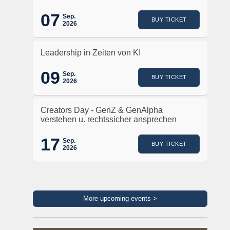
07
Sep.
BUY TICKET
2026
Leadership in Zeiten von KI
09
Sep.
BUY TICKET
2026
Creators Day - GenZ & GenAlpha
verstehen u. rechtssicher ansprechen
17
Sep.
BUY TICKET
2026
More upcoming events >