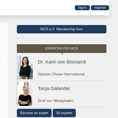
log-in
register
WCR e.V. Membership form
EXPERTEN DES WCR
Dr. Karin von Bismarck
Stanton Chase International
Tanja Galander
Graf von Westphalen
Become an expert
All experts