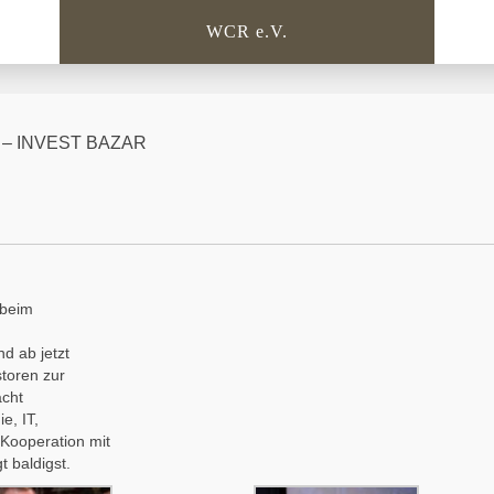
WCR e.V.
. – INVEST BAZAR
 beim
d ab jetzt
toren zur
cht
e, IT,
Kooperation mit
 baldigst.