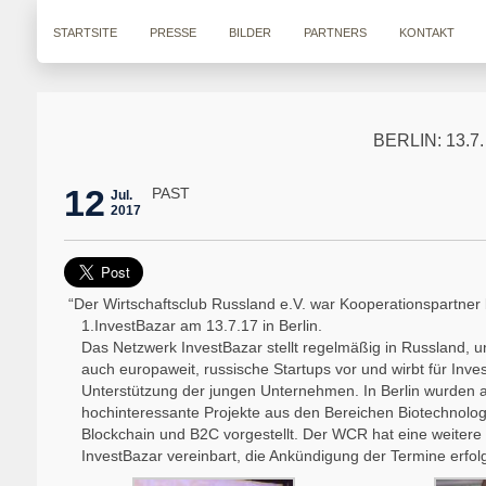
STARTSITE
PRESSE
BILDER
PARTNERS
KONTAKT
BERLIN: 13.7
12
PAST
Jul.
2017
“Der Wirtschaftsclub Russland e.V. war Kooperationspartner
1.InvestBazar am 13.7.17 in Berlin.
Das Netzwerk InvestBazar stellt regelmäßig in Russland, un
auch europaweit, russische Startups vor und wirbt für Inves
Unterstützung der jungen Unternehmen. In Berlin wurden a
hochinteressante Projekte aus den Bereichen Biotechnologi
Blockchain und B2C vorgestellt. Der WCR hat eine weitere 
InvestBazar vereinbart, die Ankündigung der Termine erfolgt