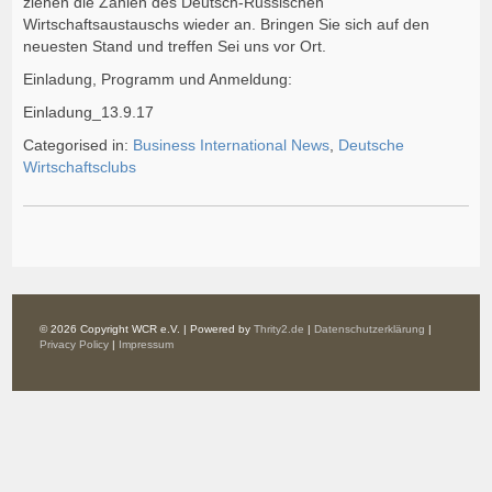
ziehen die Zahlen des Deutsch-Russischen
Wirtschaftsaustauschs wieder an. Bringen Sie sich auf den
neuesten Stand und treffen Sei uns vor Ort.
Einladung, Programm und Anmeldung:
Einladung_13.9.17
Categorised in:
Business International News
,
Deutsche
Wirtschaftsclubs
© 2026 Copyright WCR e.V. | Powered by
Thrity2.de
|
Datenschutzerklärung
|
Privacy Policy
|
Impressum