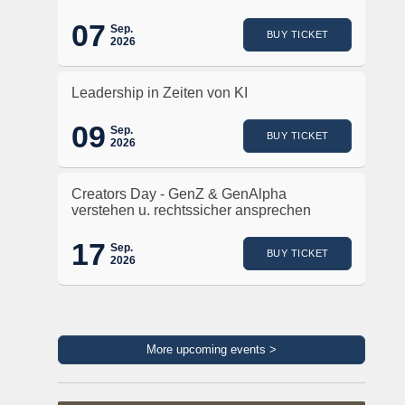
07
Sep.
BUY TICKET
2026
Leadership in Zeiten von KI
09
Sep.
BUY TICKET
2026
Creators Day - GenZ & GenAlpha
verstehen u. rechtssicher ansprechen
17
Sep.
BUY TICKET
2026
More upcoming events >