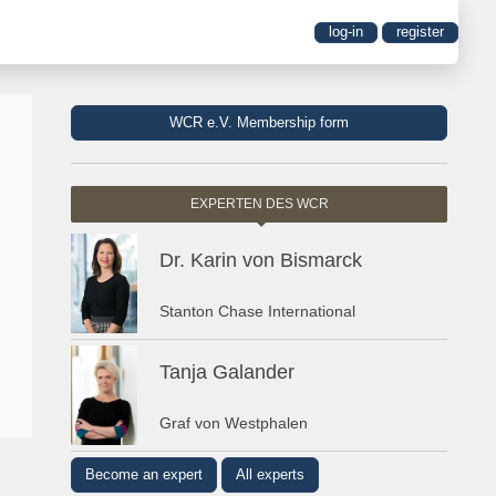
log-in
register
WCR e.V. Membership form
EXPERTEN DES WCR
Dr. Karin von Bismarck
Stanton Chase International
Tanja Galander
Graf von Westphalen
Become an expert
All experts