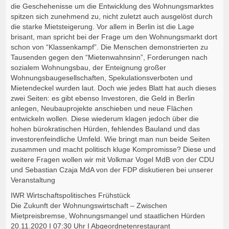
die Geschehenisse um die Entwicklung des Wohnungsmarktes
spitzen sich zunehmend zu, nicht zuletzt auch ausgelöst durch
die starke Mietsteigerung. Vor allem in Berlin ist die Lage
brisant, man spricht bei der Frage um den Wohnungsmarkt dort
schon von “Klassenkampf”. Die Menschen demonstrierten zu
Tausenden gegen den “Mietenwahnsinn”, Forderungen nach
sozialem Wohnungsbau, der Enteignung großer
Wohnungsbaugesellschaften, Spekulationsverboten und
Mietendeckel wurden laut. Doch wie jedes Blatt hat auch dieses
zwei Seiten: es gibt ebenso Investoren, die Geld in Berlin
anlegen, Neubauprojekte anschieben und neue Flächen
entwickeln wollen. Diese wiederum klagen jedoch über die
hohen bürokratischen Hürden, fehlendes Bauland und das
investorenfeindliche Umfeld. Wie bringt man nun beide Seiten
zusammen und macht politisch kluge Kompromisse? Diese und
weitere Fragen wollen wir mit Volkmar Vogel MdB von der CDU
und Sebastian Czaja MdA von der FDP diskutieren bei unserer
Veranstaltung
IWR Wirtschaftspolitisches Frühstück
Die Zukunft der Wohnungswirtschaft – Zwischen
Mietpreisbremse, Wohnungsmangel und staatlichen Hürden
20.11.2020 I 07:30 Uhr I Abgeordnetenrestaurant