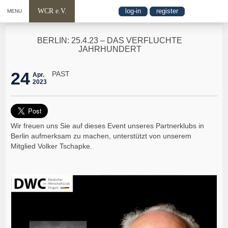
WCR e.V.
log-in
register
MENU
BERLIN: 25.4.23 – DAS VERFLUCHTE
JAHRHUNDERT
24
PAST
Apr.
2023
Wir freuen uns Sie auf dieses Event unseres Partnerklubs in
Berlin aufmerksam zu machen, unterstützt von unserem
Mitglied Volker Tschapke.