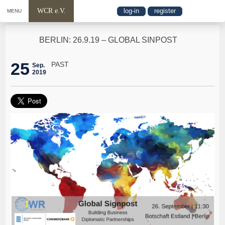
WCR e.V.
log-in
register
MENU
BERLIN: 26.9.19 – GLOBAL SINPOST
25
PAST
Sep.
2019