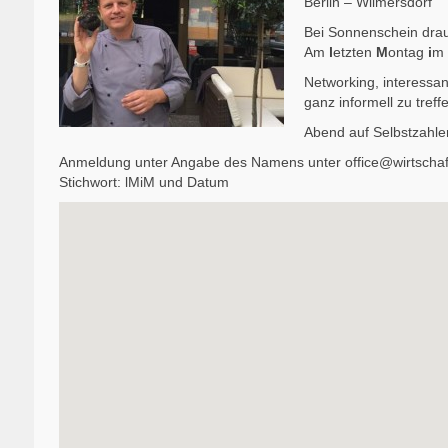
Berlin – Wilmersdorf
Bei Sonnenschein dra
Am
l
etzten
M
ontag
i
m
Networking, interessa
ganz informell zu treff
Abend auf Selbstzahle
Anmeldung unter Angabe des Namens unter office@wirtschaf
Stichwort: lMiM und Datum