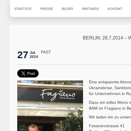
STARTSITE
PRESSE
BILDER
PARTNERS
KONTAKT
BERLIN: 28.7.2014 
27
PAST
Jul.
2014
Eine entspannte Atmo
Ukrainekrise, Sankti
für Unternehmen in R
Dazu ein tolles Menü v
lMiM im Fragiano in Be
Wir laden ein zu unse
Fasanenstrasse 41