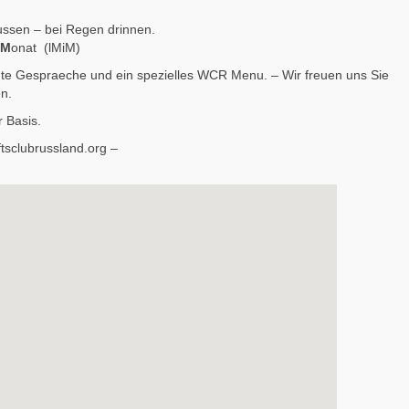
ussen – bei Regen drinnen.
M
onat (lMiM)
nte Gespraeche und ein spezielles WCR Menu. – Wir freuen uns Sie
en.
r Basis.
tsclubrussland.org –