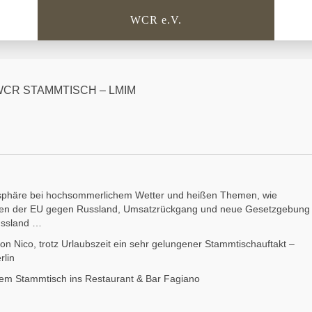
WCR e.V.
– WCR STAMMTISCH – LMIM
sphäre bei hochsommerlichem Wetter und heißen Themen, wie
onen der EU gegen Russland, Umsatzrückgang und neue Gesetzgebung
ussland …
on Nico, trotz Urlaubszeit ein sehr gelungener Stammtischauftakt –
rlin
rem Stammtisch ins Restaurant & Bar Fagiano