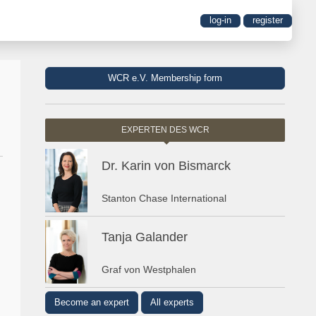
log-in
register
WCR e.V. Membership form
EXPERTEN DES WCR
Dr. Karin von Bismarck
Stanton Chase International
Tanja Galander
Graf von Westphalen
Become an expert
All experts