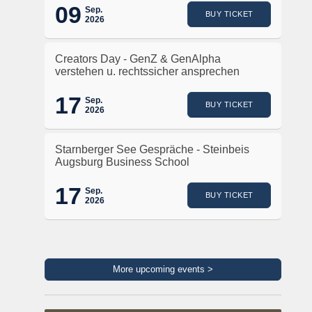
09
Sep.
BUY TICKET
2026
Creators Day - GenZ & GenAlpha
verstehen u. rechtssicher ansprechen
17
Sep.
BUY TICKET
2026
Starnberger See Gespräche - Steinbeis
Augsburg Business School
17
Sep.
BUY TICKET
2026
More upcoming events >