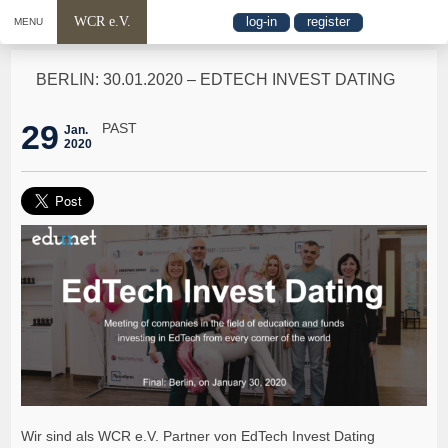
WCR e.V.
log-in
register
MENU
BERLIN: 30.01.2020 – EDTECH INVEST DATING
29
PAST
Jan.
2020
Wir sind als WCR e.V. Partner von EdTech Invest Dating