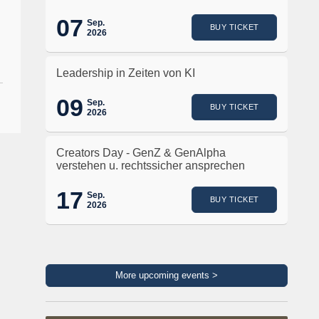
07
Sep.
BUY TICKET
2026
Leadership in Zeiten von KI
09
Sep.
BUY TICKET
2026
Creators Day - GenZ & GenAlpha
verstehen u. rechtssicher ansprechen
17
Sep.
BUY TICKET
2026
More upcoming events >