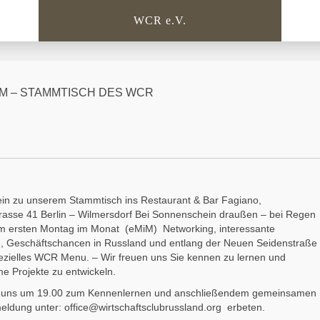
WCR e.V.
EMIM – STAMMTISCH DES WCR
ein zu unserem Stammtisch ins Restaurant & Bar Fagiano,
asse 41 Berlin – Wilmersdorf Bei Sonnenschein draußen – bei Regen
m ersten Montag im Monat (eMiM) Networking, interessante
 Geschäftschancen in Russland und entlang der Neuen Seidenstraße
ezielles WCR Menu. – Wir freuen uns Sie kennen zu lernen und
 Projekte zu entwickeln.
en uns um 19.00 zum Kennenlernen und anschließendem gemeinsamen
eldung unter:
office@wirtschaftsclubrussland.org
erbeten.