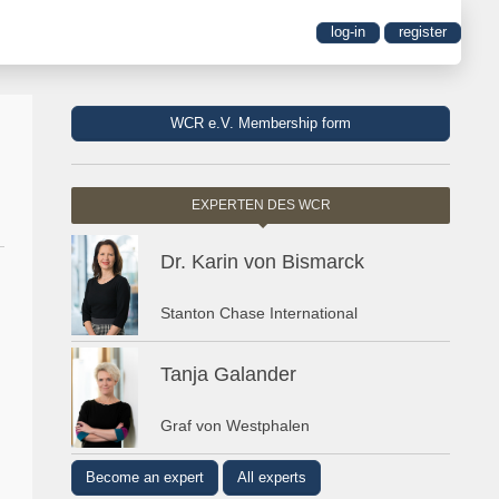
log-in
register
WCR e.V. Membership form
EXPERTEN DES WCR
Dr. Karin von Bismarck
Stanton Chase International
Tanja Galander
Graf von Westphalen
Become an expert
All experts