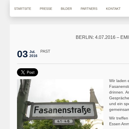
STARTSITE
PRESSE
BILDER
PARTNERS
KONTAKT
BERLIN: 4.07.2016 – 
03
PAST
Jul.
2016
Wir laden 
Fasanenstr
drinnen. A
Gespräche,
und ein sp
gemeinsame
Wir treff
Essen Anm