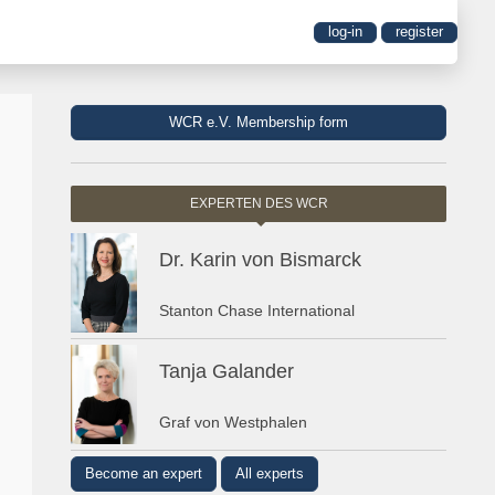
log-in
register
WCR e.V. Membership form
EXPERTEN DES WCR
Dr. Karin von Bismarck
Stanton Chase International
Tanja Galander
Graf von Westphalen
Become an expert
All experts