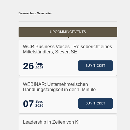
Datenschutz Newsletter
UPCOMMINGEVENTS
WCR Business Voices - Reisebericht eines
Mittelständlers, Sievert SE
26
Aug.
BUY TICKET
2026
WEBINAR: Unternehmerischen
Handlungsfähigkeit in der 1. Minute
07
Sep.
BUY TICKET
2026
Leadership in Zeiten von KI