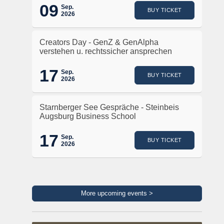
09
Sep.
BUY TICKET
2026
Creators Day - GenZ & GenAlpha
verstehen u. rechtssicher ansprechen
17
Sep.
BUY TICKET
2026
Starnberger See Gespräche - Steinbeis
Augsburg Business School
17
Sep.
BUY TICKET
2026
More upcoming events >