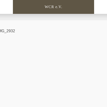
WCR e.V.
IMG_2932