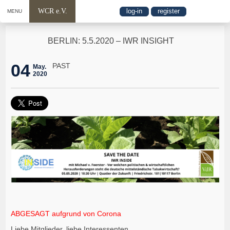
WCR e.V.
log-in
register
MENU
BERLIN: 5.5.2020 – IWR INSIGHT
04
PAST
May.
2020
ABGESAGT aufgrund von Corona
Liebe Mitglieder, liebe Interessenten