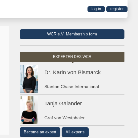
log-in
register
WCR e.V. Membership form
EXPERTEN DES WCR
Dr. Karin von Bismarck
Stanton Chase International
Tanja Galander
Graf von Westphalen
Become an expert
All experts