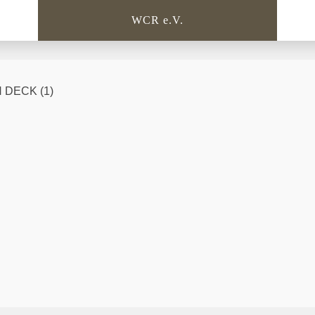
WCR e.V.
 DECK (1)