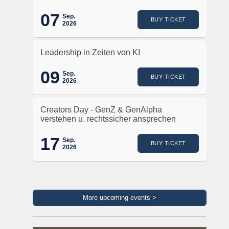
07
Sep.
BUY TICKET
2026
Leadership in Zeiten von KI
09
Sep.
BUY TICKET
2026
Creators Day - GenZ & GenAlpha
verstehen u. rechtssicher ansprechen
17
Sep.
BUY TICKET
2026
More upcoming events >