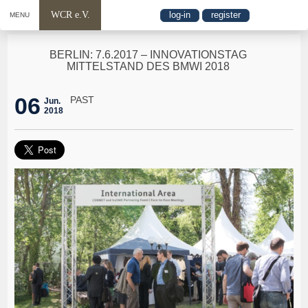
WCR e.V.
log-in
register
MENU
BERLIN: 7.6.2017 – INNOVATIONSTAG
MITTELSTAND DES BMWI 2018
06
PAST
Jun.
2018