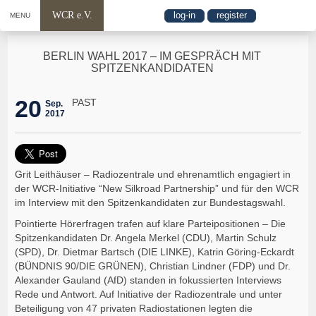
WCR e.V.
log-in
register
MENU
BERLIN WAHL 2017 – IM GESPRÄCH MIT
SPITZENKANDIDATEN
20
PAST
Sep.
2017
Grit Leithäuser – Radiozentrale und ehrenamtlich engagiert in
der WCR-Initiative “New Silkroad Partnership” und für den WCR
im Interview mit den Spitzenkandidaten zur Bundestagswahl.
Pointierte Hörerfragen trafen auf klare Parteipositionen – Die
Spitzenkandidaten Dr. Angela Merkel (CDU), Martin Schulz
(SPD), Dr. Dietmar Bartsch (DIE LINKE), Katrin Göring-Eckardt
(BÜNDNIS 90/DIE GRÜNEN), Christian Lindner (FDP) und Dr.
Alexander Gauland (AfD) standen in fokussierten Interviews
Rede und Antwort. Auf Initiative der Radiozentrale und unter
Beteiligung von 47 privaten Radiostationen legten die