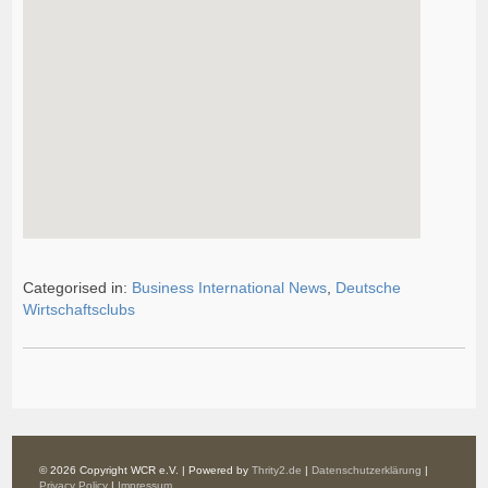
Categorised in:
Business International News
,
Deutsche
Wirtschaftsclubs
© 2026 Copyright WCR e.V. | Powered by
Thrity2.de
|
Datenschutzerklärung
|
Privacy Policy
|
Impressum