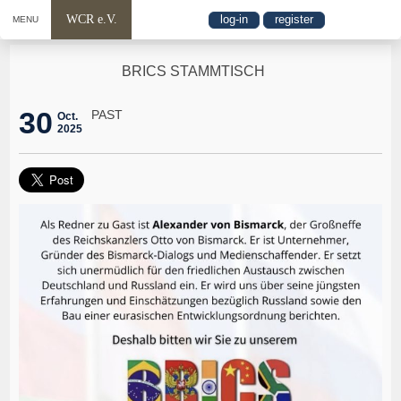
WCR e.V.
log-in
register
MENU
BRICS STAMMTISCH
30
PAST
Oct.
2025