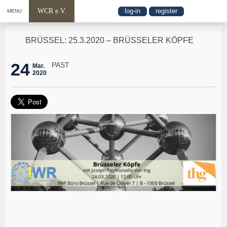
WCR e.V.
log-in
register
MENU
BRÜSSEL: 25.3.2020 – BRÜSSELER KÖPFE
24
PAST
Mar.
2020