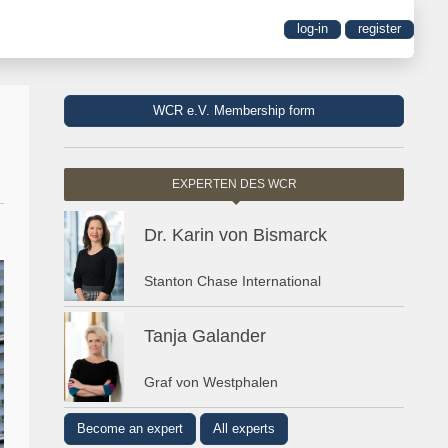
log-in
register
WCR e.V. Membership form
EXPERTEN DES WCR
Dr. Karin von Bismarck
Stanton Chase International
Tanja Galander
Graf von Westphalen
Become an expert
All experts