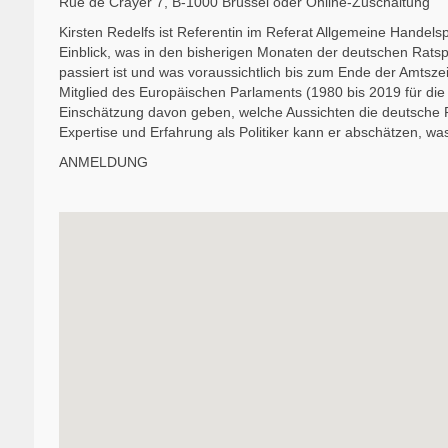
Rue de Crayer 7, B-1000 Brüssel oder Online-Zuschaltung
Kirsten Redelfs ist Referentin im Referat Allgemeine Handels
Einblick, was in den bisherigen Monaten der deutschen Ratspr
passiert ist und was voraussichtlich bis zum Ende der Amtsz
Mitglied des Europäischen Parlaments (1980 bis 2019 für die 
Einschätzung davon geben, welche Aussichten die deutsche R
Expertise und Erfahrung als Politiker kann er abschätzen, wa
ANMELDUNG