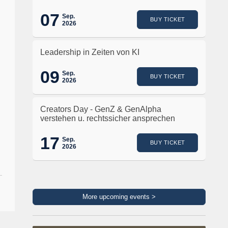
07
Sep.
BUY TICKET
2026
Leadership in Zeiten von KI
09
Sep.
BUY TICKET
2026
Creators Day - GenZ & GenAlpha
verstehen u. rechtssicher ansprechen
17
Sep.
BUY TICKET
2026
More upcoming events >