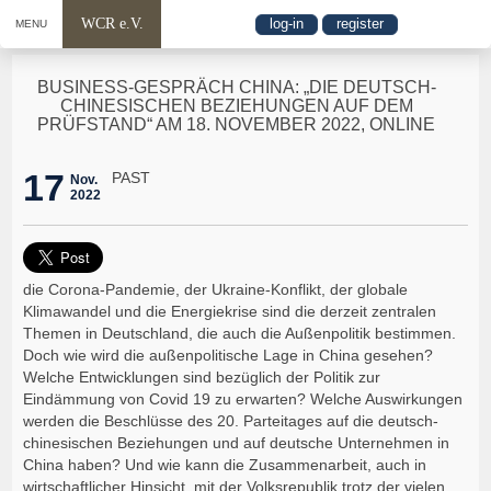
WCR e.V.
log-in
register
MENU
BUSINESS-GESPRÄCH CHINA: „DIE DEUTSCH-
CHINESISCHEN BEZIEHUNGEN AUF DEM
PRÜFSTAND“ AM 18. NOVEMBER 2022, ONLINE
17
PAST
Nov.
2022
die Corona-Pandemie, der Ukraine-Konflikt, der globale
Klimawandel und die Energiekrise sind die derzeit zentralen
Themen in Deutschland, die auch die Außenpolitik bestimmen.
Doch wie wird die außenpolitische Lage in China gesehen?
Welche Entwicklungen sind bezüglich der Politik zur
Eindämmung von Covid 19 zu erwarten? Welche Auswirkungen
werden die Beschlüsse des 20. Parteitages auf die deutsch-
chinesischen Beziehungen und auf deutsche Unternehmen in
China haben? Und wie kann die Zusammenarbeit, auch in
wirtschaftlicher Hinsicht, mit der Volksrepublik trotz der vielen