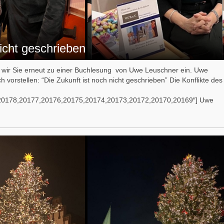
icht geschrieben
n wir Sie erneut zu einer Buchlesung von Uwe Leuschner ein. Uwe
 vorstellen: “Die Zukunft ist noch nicht geschrieben” Die Konflikte des
20178,20177,20176,20175,20174,20173,20172,20170,20169″] Uwe