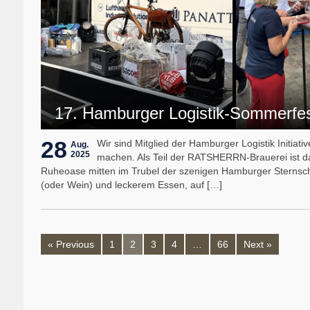
17. Hamburger Logistik-Sommerfe
28
Wir sind Mitglied der Hamburger Logistik Initi
Aug.
2025
machen. Als Teil der RATSHERRN-Brauerei ist d
Ruheoase mitten im Trubel der szenigen Hamburger Sternsch
(oder Wein) und leckerem Essen, auf […]
« Previous
1
2
3
4
…
66
Next »