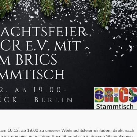
e am 10.12. ab 19.00 zu unserer Weihnachtsfeier einladen, direkt nach
ern wir gemeinsam mit dem Brics Stammtisch in dessen Stammkneipe