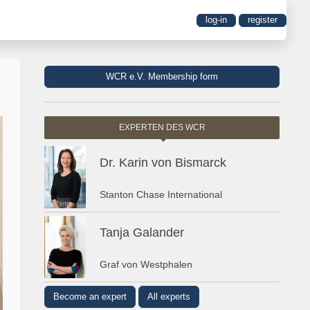
log-in
register
WCR e.V. Membership form
EXPERTEN DES WCR
Dr. Karin von Bismarck
Stanton Chase International
Tanja Galander
Graf von Westphalen
Become an expert
All experts