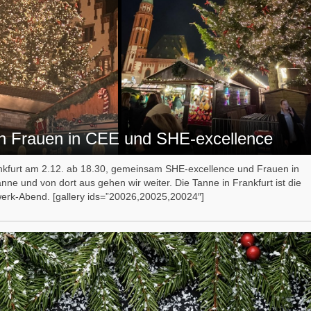
en Frauen in CEE und SHE-excellence
ankfurt am 2.12. ab 18.30, gemeinsam SHE-excellence und Frauen in
ne und von dort aus gehen wir weiter. Die Tanne in Frankfurt ist die
zwerk-Abend. [gallery ids=”20026,20025,20024″]