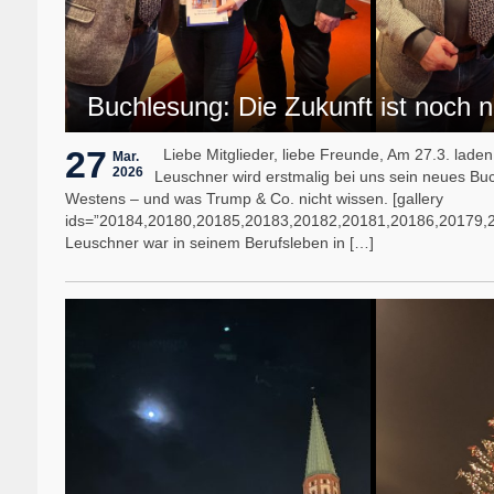
Buchlesung: Die Zukunft ist noch n
27
Liebe Mitglieder, liebe Freunde, Am 27.3. lade
Mar.
2026
Leuschner wird erstmalig bei uns sein neues Buch
Westens – und was Trump & Co. nicht wissen. [gallery
ids=”20184,20180,20185,20183,20182,20181,20186,20179,
Leuschner war in seinem Berufsleben in […]