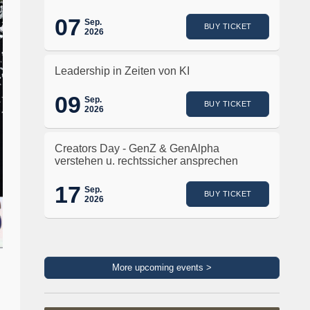
07
Sep.
BUY TICKET
2026
Leadership in Zeiten von KI
09
Sep.
BUY TICKET
2026
Creators Day - GenZ & GenAlpha
verstehen u. rechtssicher ansprechen
17
Sep.
BUY TICKET
2026
More upcoming events >