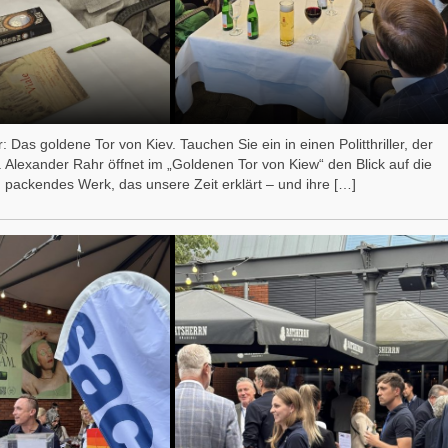
Das goldene Tor von Kiev. Tauchen Sie ein in einen Politthriller, der
Alexander Rahr öffnet im „Goldenen Tor von Kiew“ den Blick auf die
 packendes Werk, das unsere Zeit erklärt – und ihre […]