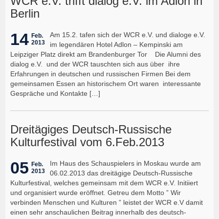
WCR e.V. trifft dialog e.V. im Adlon in
Berlin
14
Am 15.2. tafen sich der WCR e.V. und dialoge e.V.
Feb.
2013
im legendären Hotel Adlon – Kempinski am
Leipziger Platz direkt am Brandenburger Tor Die Alumni des
dialog e.V. und der WCR tauschten sich aus über ihre
Erfahrungen in deutschen und russischen Firmen Bei dem
gemeinsamen Essen an historischem Ort waren interessante
Gespräche und Kontakte […]
Dreitägiges Deutsch-Russische
Kulturfestival vom 6.Feb.2013
05
Im Haus des Schauspielers in Moskau wurde am
Feb.
2013
06.02.2013 das dreitägige Deutsch-Russische
Kulturfestival, welches gemeinsam mit dem WCR e.V. Initiiert
und organisiert wurde eröffnet. Getreu dem Motto ” Wir
verbinden Menschen und Kulturen ” leistet der WCR e.V damit
einen sehr anschaulichen Beitrag innerhalb des deutsch-