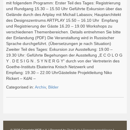
mit folgendem Programm: Erster Teil des Tages: Registrierung
und Rundgang 15.30 – 15.50 Uhr Geführte Exkursion über das
Gelände durch des Artplay mit Michail Labasov, Hauptarchitekt
des Designszentrums ARTPLAY 15.50 – 16.10 Uhr Empfang
und Registrierung der Gäste 16.20 – 19.00 Workshops zu
verschiedenen Themenbereichen. Details entnehmen Sie bitte
der Einlandung (PDF) Die Veranstaltung wird in Russischer
Sprache durchgeführt. (Übersetzungen je nach Situation)
Zweiter Teil des Tages: Exkursion zur Ausstellung: 19.00 –
19.30 Uhr: Geführte Begehungen der Ausstellung „E C O L O G
Y . D E S I G N . S Y N E R G Y“ durch von der Vertreterin des
Goethe-Instituts Ekaterina Knisch Netzwerk und
Empfang: 19.30 – 22.00 UhrGästeliste Projektleitung Niko
Rickert – KdAI –
Categorised in:
Archiv
,
Bilder
© 2026 Copyright WCR e.V. | Powered by
Thrity2.de
|
Datenschutzerklärung
|